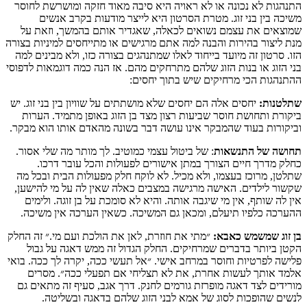
התנהגות לא נכונה או לא ראויה היא סיבה מאוד חזקה ומושרשת לחוסר
משיכה בין בני זוג. מטרת הסרטון היא לייצר מודעות בקרב אנשים
שמוצאים את עצמם נשואים לכאלה, שאגדיר אותם בהמשך, וזאת על
מנת ליצור בהירות והבנה למה אתם מרגישים או מתייחסים למיניות בצורה
הזו. סרטון זה מיועד בייחוד לאלו שמתנהגים בצורה כזו, ולא מבינים למה
בני הזוג או בנות הזוג שלהם מתרחקים מהם. אז הנה כמה דוגמאות לדפוסי
ההתנהגות הכי מרחיקים שיש בתוך יחסים:
שתלטנות:
יחסים אלה הם יחסים שלא מושתתים על שוויון בין בני זוג. יש
ביקורת ותחושת חוסר שביעות רצון מצד בן הזוג באופן מתמיד. הערות
וביקורות בעוד שהמבקר אינו עושה דבר בשונה מהאדם אותו הוא מבקר.
תחושה של התנשאות
: של ביטול עצמי כמוטיב. לך מותר מה שלי אסור.
כחלק מדרך חיים הצורך במתן אישורים לפעולות והכל עובר דרכו.
שתלטן, מרוכז בעצמו, ולא מכיל. לא לוקח חלק מפעולות הבית ובכל מה
שקשור לילדים. האישה מרגישה במצבים כאלה שאין לה על מי להישען,
אין לה שותף, אין מי שיגבה אותה. והיא לא סומכת על בן זוגה. ולימים
ההערכה כלפיו תיעלם, ומכאן גם המשיכה. כשאין הערכה אין משיכה.
בן זוג שמשמש כאבא:
״מתי את חוזרת, לאן את הולכת ועם מי.״ זה החלק
הקטן ביותר בדברים שמרחיקים. החלק הגדול זה ממש דאגה על גבול
פלישה לפרטיות וחוסר במרחב אישי. ״אל תעשי ככה, יקרה לך ככה. בואי
אלמד אותך לעשות אחרת, את לא תצליחי אם תפעלי ככה״. מסרים
מורידים לצד דאגה מופרזת גורמים לחנק. דרך אגב, סעיף זה מתאים גם
לנשים שהופכות לסוג של אמא לבני הזוג שלהם בדאגה ובשליטה.