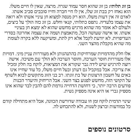
בן זוג תלותי:
בן זוג שהוא חסר עמוד שגרה. מרצה, שאין לו חיים משלו.
הוא נאחז רק בבת זוג שלו, אין לו חיי חברה וחייו סובבים סביב אשתו.
לאדם זה אין דעות משלו, הוא רק מנסה למצוא חן עיניי אשתו ולא רואה
את עצמו בלעדיה. נתפס כתלותי, קנאי וחלש. בן זוג כזה הולך על ביצים,
ולעולם לא אומר מה שהוא מרגיש מחשש שהוא לא ימצא חן בעיניי
אשתו. או אישה שעושה הכל, מתאמצת ושמה את עצמה אחרונה בסדרי
העדיפויות. לא יודעת לקבל אלא רק לתת, ומשיקעה ללא בקרה לעומת
מה שהיא מקבלת מהצד השני.
אלו חלק מהדמויות שמרחיקות בהתנהגותן ולא מעוררות עניין מיני. דמויות
אלו מעוררות חוסר הערכה, וחוסר הערכה לא הולך עם משיכה. אישה
רוצה להרגיש שיש לידה גבר שקורא את המציאות, לוקח בה חלק ומכיל
את צריכה. אבל במקביל גם דעתן ובעל חיים משלו, כל עוד שחייו אינו
באים על חשבון הרצונות של בת זוגתו. רב בני הזוג מתקשים לבוא ולשתף
על הקושי הזה, מחשש לפגוע בצד השני. אבל הריחוק והיעדר הכנות
פודעים הרבה יותר, כי דחושת הדחייה גורמת להם להבין לבד שהוא אינו
מספיק גברי או היא אינה מספיק נשית.
שינוי תדמית לוקח זמן וזו עבודה שדורשת הכוונה, אבל היא מתחילה קודם
כל במודעות וברצון לשנות, ולא להתכחש לה.
סרטונים נוספים