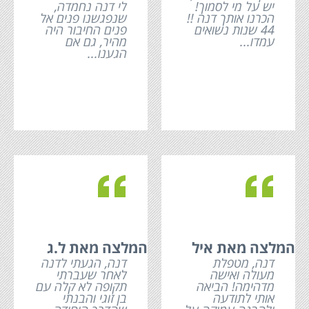
יש על מי לסמוך!
לי דנה נחמדה,
הכרנו אותך דנה !!
שנפגשנו פנים אל
44 שנות נשואים
פנים החיבור היה
עמדו...
מהיר, גם אם
הגענו...
c
c
המלצה מאת איל
המלצה מאת ל.ג
דנה, מטפלת
דנה, הגעתי לדנה
מעולה ואישה
לאחר שעברתי
מדהימה! הביאה
תקופה לא קלה עם
אותי לתודעה
בן זוגי והבנתי