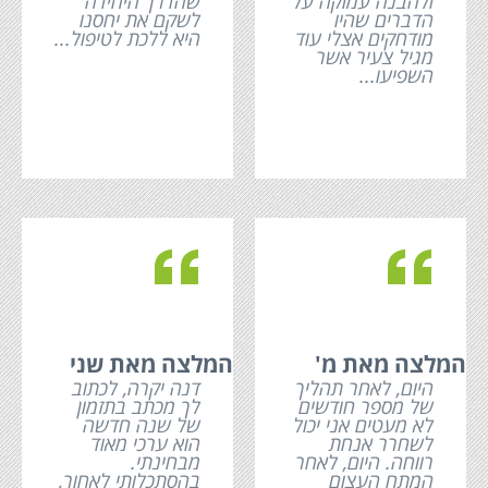
ולהבנה עמוקה על
שהדרך היחידה
הדברים שהיו
לשקם את יחסנו
מודחקים אצלי עוד
היא ללכת לטיפול...
מגיל צעיר אשר
השפיעו...
c
c
המלצה מאת מ'
המלצה מאת שני
היום, לאחר תהליך
דנה יקרה, לכתוב
של מספר חודשים
לך מכתב בתזמון
לא מעטים אני יכול
של שנה חדשה
לשחרר אנחת
הוא ערכי מאוד
רווחה. היום, לאחר
מבחינתי.
המתח העצום
בהסתכלותי לאחור,