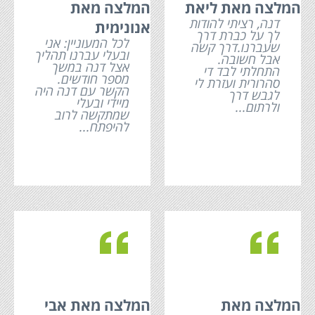
המלצה מאת ליאת
המלצה מאת
דנה, רציתי להודות
אנונימית
לך על כברת דרך
לכל המעוניין: אני
שעברנו.דרך קשה
ובעלי עברנו תהליך
אבל חשובה.
אצל דנה במשך
התחלתי לבד די
מספר חודשים.
סהרורית ועזרת לי
הקשר עם דנה היה
לגבש דרך
מיידי ובעלי
ולרתום...
שמתקשה לרוב
להיפתח...
c
c
המלצה מאת
המלצה מאת אבי