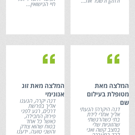
ולתקן ולשפר את...
חיי הנישואין...
c
c
המלצה מאת
המלצה מאת זוג
מטופלת בעילום
אנונימי
דנה יקרה, הגענו
שם
אליך בפרשת
דנה היקרה! הגעתי
דרכים, רגע לפני
אליך אחרי לידת
פירוק החבילה,
בתי כשהרגשתי
כאשר כל אחד
שהזוגיות שלי
בטוח שהוא צודק
במצב קשה ואני
והשני טועה. ידענו
לבד במערכה.