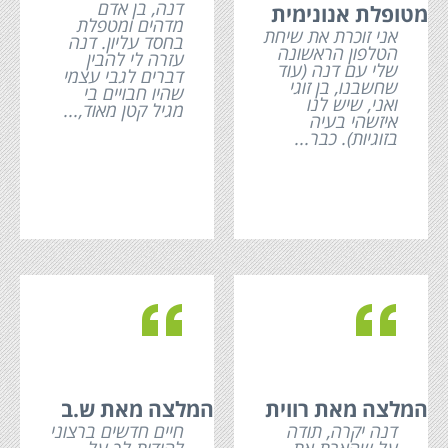
דנה, בן אדם
מטופלת אנונימית
מדהים ומטפלת
אני זוכרת את שיחת
בחסד עליון. דנה
הטלפון הראשונה
עזרה לי להבין
שלי עם דנה (עוד
דברים לגבי עצמי
שחשבנו, בן זוגי
שהיו חבויים בי
ואני, שיש לנו
מגיל קטן מאוד,...
איזשהי בעיה
בזוגיות). כבר...
c
c
המלצה מאת רווית
המלצה מאת ש.ב
דנה יקרה, תודה
חיים חדשים ברצוני