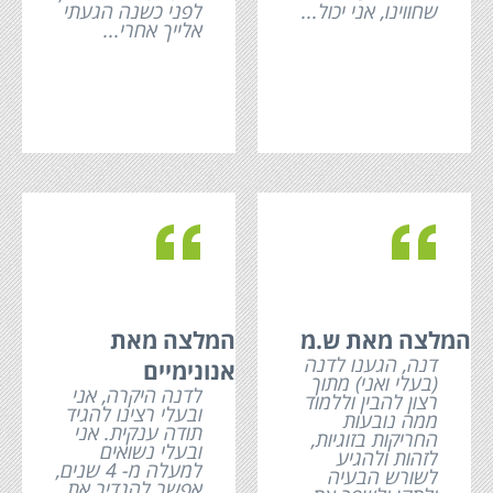
שחווינו, אני יכול...
לפני כשנה הגעתי
אלייך אחרי...
c
c
המלצה מאת ש.מ
המלצה מאת
דנה, הגענו לדנה
אנונימיים
(בעלי ואני) מתוך
לדנה היקרה, אני
רצון להבין וללמוד
ובעלי רצינו להגיד
ממה נובעות
תודה ענקית. אני
החריקות בזוגיות,
ובעלי נשואים
לזהות ולהגיע
למעלה מ- 4 שנים,
לשורש הבעיה
אפשר להגדיר את