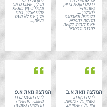
על שהארת את
להודות לך על
דרכינו הזוגית בדיוק
תהליך שעברנו אני
כשהתחיל
ובעלי ביעוץ בזוגיות
להחשיך….
שלנו אצלך, באנו
בשנינות ובאבחנה
אליך עם לא מעט
מדויקת להפליא
בעיות,...
ידעת לזהות, לקשר,
לתרגם ולהסביר...
c
c
המלצה מאת א.ב
המלצה מאת א.פ
לדנה היקרה,
לדנה הגענו בדרך
כשאין גיל לטעויות,
משונה, מהשיחה
ואין גיל לשיפורים,
הראשונה נשמעה