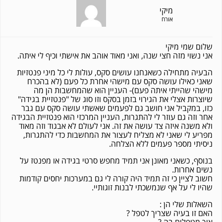
מיקי
אורח
שלום שמי מיקי
אני נשוי מזה חצי שנה, ואני מאוד אוהב את אישתי וכיף לי איתה.
הבעיה מתחילה כשאנחנו עושים סקס, עולות לי כל מיני פנטזיות
שאני כאילו עושה סקס עם מישהי אחרת כל פעם (לא בהכרח
מישהי שהייתי איתה פעם)- העניין הוא שהמחשבות הן מה
שיוצרות אצלי את הגירוי בזמן בסקס וזו סוג של "פנטזיית בגידה"
כזו, במקביל אני חושב גם לפעמים שאשתי עושה סקס עם גבר
אחר וזה גם עוזר לי להתגרות, העניין המרכזי הוא פנטזיית הבגידה
ולא משנה איזה צד עושה את זה. אני לעולם לא אבגוד וזה מאוד
מפריע לי שאני לא מצליח לעצור את המחשבות כדי להתגרות,
ניסיתי מספר פעמים ללא הצלחה.
בנוסף, כשאני מאונן אני תמיד מחפש סרטי בגידה או מפנטז על
נשים אחרות.
חשוב לציין כי זה תמיד היה קורה לי גם במערכות יחסים קודמות
שהיו לי על אף שנמשכתי לבנות זוגותיי.
השאלות שלי הן :
האם זו בעיה שצריך לטפל ?