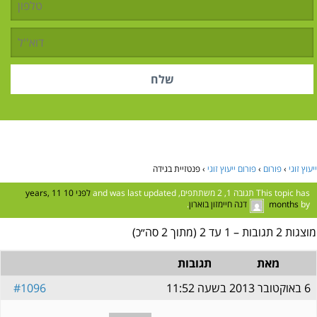
ייעוץ זוגי
›
פורום
›
פורום ייעוץ זוגי
›
פנטזיית בגידה
This topic has תגובה 1, 2 משתתפים, and was last updated
לפני 10 years, 11
by
months
דנה חיימזון בוארון
.
מוצגות 2 תגובות – 1 עד 2 (מתוך 2 סה״כ)
מאת
תגובות
6 באוקטובר 2013 בשעה 11:52
#1096