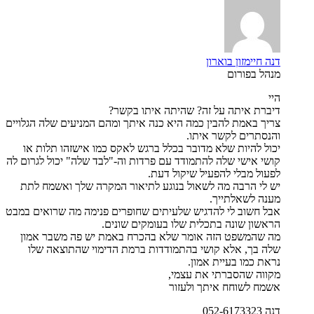
דנה חיימזון בוארון
מנהל בפורום
היי
דיברת איתה על זה? שהיתה איתו בקשר?
צריך באמת להבין כמה היא כנה איתך ומהם המניעים שלה הגלויים
והנסתרים לקשר איתו.
יכול להיות שלא מדובר בכלל ברגש לאקס כמו אישזהו תלות או
קושי אישי שלה להתמודד עם פרדות וה-"לבד שלה" יכול לגרום לה
לפעול מבלי להפעיל שיקול דעת.
יש לי הרבה מה לשאול בנוגע לתיאור המקרה שלך ואשמח לתת
מענה לשאלתייך.
אבל חשוב לי להדגיש שלעיתים שחופרים פנימה מה שרואים במבט
הראשון שונה בתכלית שלו בעומקים שונים.
מה שהמשפט הזה אומר שלא בהכרח באמת יש פה משבר אמון
שלה בך, אלא קושי בהתמודדות ברמת הדימוי שהתוצאה שלו
נראת כמו בעיית אמון.
מקווה שהסברתי את עצמי,
אשמח לשוחח איתך ולעזור
דנה 052-6173323