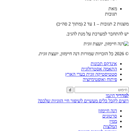
מאת
תגובות
מוצגות 2 תגובות – 1 עד 2 (מתוך 2 סה״כ)
יש להתחבר למערכת על מנת להגיב.
© 2026 כל הזכויות שמורות דנה חיימזון, יועצת זוגית.
אינדקס תכונות
התאמה אסטרולוגית
סטטיסטיקה זוגית בערי הארץ
פיתוח ואופטימיזציה
d
למדריך
חינמי
רוצים לקבל כלים מעשיים לשיפור חיי הזוגיות שלכם?
דנה חיימזון
סרטונים
מגזין
המלצות