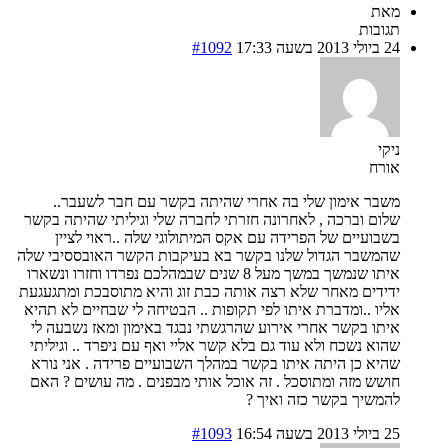
מאת
תגובות
24 ביולי 2013 בשעה 17:33
#1092
ניקי
אורח
משבר אימון שלי בה אחרי שהיתה בקשר עם חבר לשעבר..
שלום וברכה , לאחרונה חזרתי לחברה שלי וגיליתי שהיתה בקשר
בשבועיים של הפרידה עם אקס המיתולוגי שלה ..ראוי לציין
שהמשבר הגדול שלנו בקשר בא בעיקבות הקשר האובססיבי שלה
איתו שנמשך במשך מעל 8 שנים שבמהלכם נפרדו וחזרו ונשארו
ידידים מאחר שלא רצה אותה כבת זוג והיא מתוסבכת ומתגעגעת
אליו ..ומדברת איתו לפי תקופות .. הבטיחה לי שבחיים לא תהיא
איתו בקשר אחרי אירוע שהרגשתי נבגד באימון ומאז נשבעה לי
שהוא נשכח ולא עוד גם בלא קשר אליי ואף עם ניפרד .. וגיליתי
שהיא כן היתה איתו בקשר במהלך השבועיים פרידה . אני נורא
חושש מזה ומתוסכל . זה אוכל אותי מבפנים . מה עושים ? האם
להמשיך בקשר כזה ואיך ?
25 ביולי 2013 בשעה 16:54
#1093