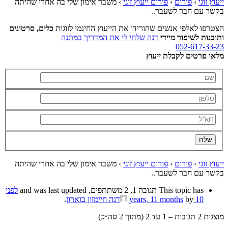
ייעוץ זוגי
›
פורום
›
פורום ייעוץ זוגי
›
משבר אימון שלי בה אחרי שהיתה
בקשר עם חבר לשעבר..
הצטרפו לאלפי אנשים שהורידו את הייעוץ החינמי לזוגות
כלים, סרטונים
ותובנות לשיפור מיידי
דנה שלחי לי את המדריך במתנה
052-617-33-23
מלאו פרטים לקבלת ייעוץ
ייעוץ זוגי
›
פורום
›
פורום ייעוץ זוגי
›
משבר אימון שלי בה אחרי שהיתה
בקשר עם חבר לשעבר..
This topic has תגובה 1, 2 משתתפים, and was last updated
לפני
10 years, 11 months
by
דנה חיימזון בוארון
.
מוצגות 2 תגובות – 1 עד 2 (מתוך 2 סה״כ)