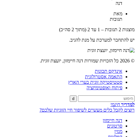
דנה
מאת
תגובות
מוצגות 2 תגובות – 1 עד 2 (מתוך 2 סה״כ)
יש להתחבר למערכת על מנת להגיב.
© 2026 כל הזכויות שמורות דנה חיימזון, יועצת זוגית.
אינדקס תכונות
התאמה אסטרולוגית
סטטיסטיקה זוגית בערי הארץ
פיתוח ואופטימיזציה
d
למדריך
חינמי
רוצים לקבל כלים מעשיים לשיפור חיי הזוגיות שלכם?
דנה חיימזון
סרטונים
מגזין
המלצות