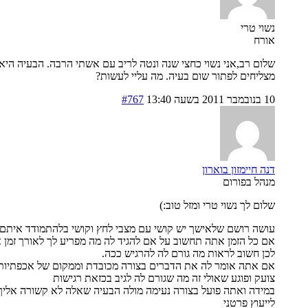
נשוי טרי
אורח
שלום רב,אני נשוי כחצי שנה ונטה לריב עם אשתי הרבה. הבעיה היא
מצליחים לפתור שום בעיה. מה עליי לעשות?
10 בנובמבר 2011 בשעה 13:40
#767
דנה חיימזון בוארון
מנהל בפורום
שלום לך נשוי טרי ומזל טוב:)
עושה רושם שלאישך יש קושי עם מצבי לחץ וקושי בלהתמודד איתם.
אם כל הזמן אתה תחשוב על אם להגיד לה מה מפריע לך לאורך זמן
לכן חשוב לראות מה גורם לה להרגיש ככה.
אם אתה אומר לה את הדברים בצורה מכובדת וממקום של אכפתיות
צועק ופוגע שאולי זה מה שגורם לה לגיב בכזאת רגישות
במידה ואתה פועל בצורה נעימה מולה הבעיה שאלה לא קשורה אליך 
לייעוץ פרטני