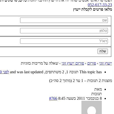
הצטרפו לאלפי אנשים שהורידו את הייעוץ החינמי לזוגות
כלים, סרטונים ותו
052-617-33-23
מלאו פרטים לקבלת ייעוץ
ייעוץ זוגי
›
פורום
›
פורום ייעוץ זוגי
›
שאלה על מריבות בזוגיות
This topic has תגובה 1, 2 משתתפים, and was last updated
לפני 10 years, 11 months
מוצגות 2 תגובות – 1 עד 2 (מתוך 2 סה״כ)
מאת
תגובות
8 בנובמבר 2011 בשעה 8:45
#766