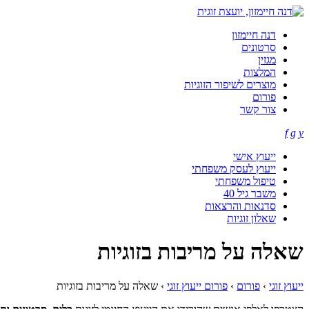
דנה חיימזון
סרטונים
מגזין
המלצות
מוצרים לשיפור הזוגיות
פורום
צור קשר
f
g
y
ייעוץ אישי
ייעוץ לעסק משפחתי
טיפול משפחתי
משבר גיל 40
סדנאות והרצאות
שאלון זוגיות
שאלה על מריבות בזוגיות
ייעוץ זוגי
›
פורום
›
פורום ייעוץ זוגי
›
שאלה על מריבות בזוגיות