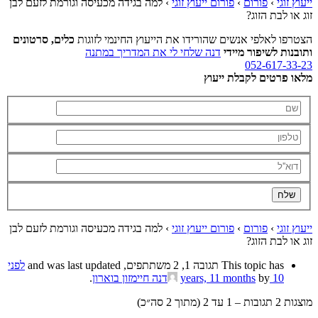
ייעוץ זוגי
›
פורום
›
פורום ייעוץ זוגי
›
למה בגידה מכעיסה וגורמת לזעם לבן
זוג או לבת הזוג?
הצטרפו לאלפי אנשים שהורידו את הייעוץ החינמי לזוגות
כלים, סרטונים
ותובנות לשיפור מיידי
דנה שלחי לי את המדריך במתנה
052-617-33-23
מלאו פרטים לקבלת ייעוץ
ייעוץ זוגי
›
פורום
›
פורום ייעוץ זוגי
›
למה בגידה מכעיסה וגורמת לזעם לבן
זוג או לבת הזוג?
This topic has תגובה 1, 2 משתתפים, and was last updated
לפני
10 years, 11 months
by
דנה חיימזון בוארון
.
מוצגות 2 תגובות – 1 עד 2 (מתוך 2 סה״כ)