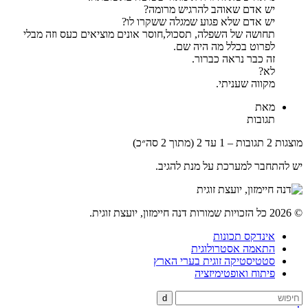
יש אדם שאוהב להרגיש מרומה?
יש אדם שלא פגוע שמגלה ששקרו לו?
תחושה של השפלה, תסכול,חוסר אונים מוציאים כעס וזה מבלי
לפרוט בכלל מה היה שם.
זה כבר נראה כברור.
לא?
מקווה שעניתי.
מאת
תגובות
מוצגות 2 תגובות – 1 עד 2 (מתוך 2 סה״כ)
יש להתחבר למערכת על מנת להגיב.
© 2026 כל הזכויות שמורות דנה חיימזון, יועצת זוגית.
אינדקס תכונות
התאמה אסטרולוגית
סטטיסטיקה זוגית בערי הארץ
פיתוח ואופטימיזציה
d