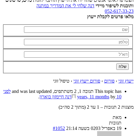
הצטרפו לאלפי אנשים שהורידו את הייעוץ החינמי לזוגות
כלים, סרטונים
ותובנות לשיפור מיידי
דנה שלחי לי את המדריך במתנה
052-617-33-23
מלאו פרטים לקבלת ייעוץ
ייעוץ זוגי
›
פורום
›
פורום ייעוץ זוגי
›
טיפול זוגי
This topic has תגובה 1, 2 משתתפים, and was last updated
לפני
10 years, 11 months
by
דנה חיימזון בוארון
.
מוצגות 2 תגובות – 1 עד 2 (מתוך 2 סה״כ)
מאת
תגובות
19 באפריל 0203 בשעה 21:14
#1052