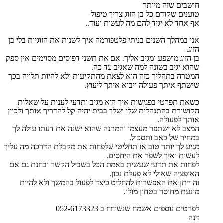
חושבים שזה מיותר
טוענים שקודם כל בן הזוג צריך טיפול
אף אחד לא יגיד להם מה לעשות ועוד..
אני במהלך השנים בניתי פלטפורמה איך לשנות את הזוגיות בלי בן
הזוג.
בן הזוג מושפע ומגיב אליך. אם את תשני דפוסים מסוימים אין ספק
שהוא יגיב בשונה למה שאגיב עד כה.
המטרה בתהליך כזה הוא לצאת מהתקיעות ולא להיות תלויה בכך
שישתף איתך פעולה ויבוא איתך ליעוץ.
כשאת תפרטי בפגישות איך הוא מגיב ותדעי לענות על שאלות
הקושורת בהתנהלות שלו ושלך בבית יהיה קל להדריך אותך ולכוון
אותך לפעולה.
המצב לא ישתפר מעצמו והמתנה שהוא ישנה את דעתו עולה לך
במחיר של כאב ותסכול.
מגיע לך יותר טוב אז תחליטי שלפחות את מקבלת הדרכה מה עליך
לעשות ואיך לשפר את היחסים.
לפחות את תדעי שעשית באמת הכל בשביל הקשר ובחנת גם אם
האופציה שאולי לא פעלת נכון.
זה ייתן את האפשרות להחליט כיצד לפעול בהמשך ולא להיות
מונעת מחוסר בטחון מולו.
לפרטים נוספים אשמח שנשוחח ב 052-6173323
דנה