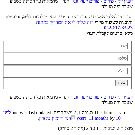
ייעוץ זוגי
›
פורום
›
פורום ייעוץ זוגי
›
דנה – מחמאות על הסדנה בשבוע
שעבר.היה מעולה
הצטרפו לאלפי אנשים שהורידו את הייעוץ החינמי לזוגות
כלים, סרטונים
ותובנות לשיפור מיידי
דנה שלחי לי את המדריך במתנה
052-617-33-23
מלאו פרטים לקבלת ייעוץ
ייעוץ זוגי
›
פורום
›
פורום ייעוץ זוגי
›
דנה – מחמאות על הסדנה בשבוע
שעבר.היה מעולה
This topic has תגובה 1, 2 משתתפים, and was last updated
לפני
10 years, 11 months
by
דנה חיימזון בוארון
.
מוצגות 2 תגובות – 1 עד 2 (מתוך 2 סה״כ)