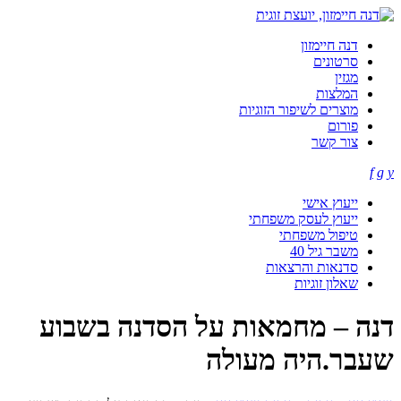
דנה חיימזון
סרטונים
מגזין
המלצות
מוצרים לשיפור הזוגיות
פורום
צור קשר
f
g
y
ייעוץ אישי
ייעוץ לעסק משפחתי
טיפול משפחתי
משבר גיל 40
סדנאות והרצאות
שאלון זוגיות
דנה – מחמאות על הסדנה בשבוע
שעבר.היה מעולה