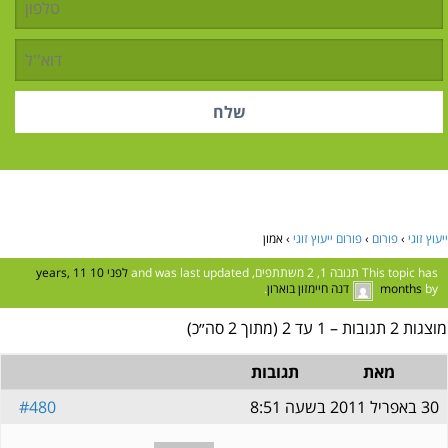
ייעוץ זוגי
›
פורום
›
פורום ייעוץ זוגי
›
אמון
This topic has תגובה 1, 2 משתתפים, and was last updated
לפני 10 years, 11
by
months
דנה חיימזון בוארון
.
מוצגות 2 תגובות – 1 עד 2 (מתוך 2 סה״כ)
מאת
תגובות
30 באפריל 2011 בשעה 8:51
#480