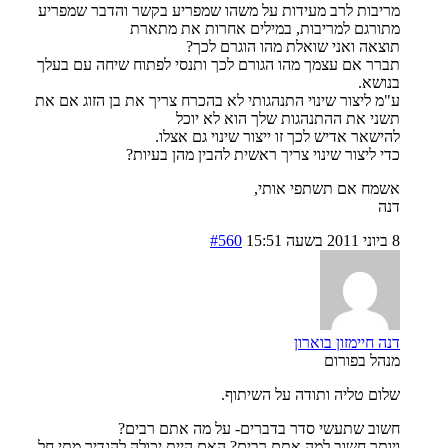
מריבות לרב מעידות על משהו שמפריע בקשר והדבר שמפריע
מתורגם למריבות, במילים אחרות את מתארת
תוצאה ואני שואלת מהו הוגרם לכך?
תברר אם עצמך מהו הגורם לכך ותנסי לפתוח שיחה עם בעלך
בנושא.
ע"מ ליצור שינוי התנהגותי לא בהכרח צריך את בן הזוג אם את
תשני את ההתנהגות שלך הוא לא יוכל
להישאר אדיש לכך זו ייצור שינוי גם אצלו.
כדי ליצור שינוי צריך ראשית להבין מהן בעיות?
אשמח אם תשתפי אותי,
דנה
8 ביוני 2011 בשעה 15:51
#560
דנה חיימזון בוארון
מנהל בפורום
שלום טליה ותודה על השיתוף.
חשוב שתעשי סדר בדברים- על מה אתם רבים?
ויותר חשוב למה אתם רבים? האם היית יכולה להגדיר מתי חל