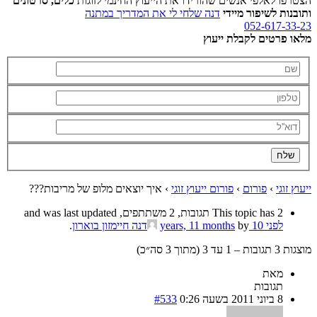
הצטרפו לאלפי אנשים שהורידו את הייעוץ החינמי לזוגות
כלים, סרטונים
ותובנות לשיפור מיידי
דנה שלחי לי את המדריך במתנה
052-617-33-23
מלאו פרטים לקבלת ייעוץ
ייעוץ זוגי
›
פורום
›
פורום ייעוץ זוגי
›
איך יוצאים מלופ של מריבות???
This topic has 2 תגובות, 2 משתתפים, and was last updated
לפני 10 years, 11 months
by
דנה חיימזון בוארון
.
מוצגות 3 תגובות – 1 עד 3 (מתוך 3 סה״כ)
מאת
תגובות
8 ביוני 2011 בשעה 0:26
#533