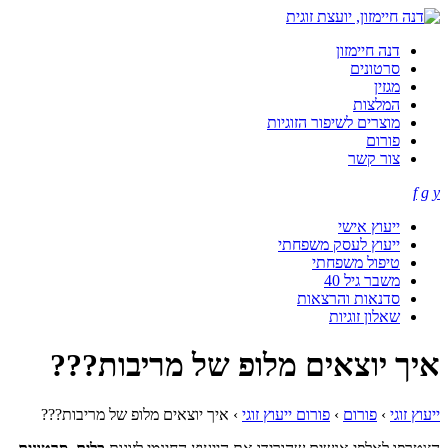
דנה חיימזון
סרטונים
מגזין
המלצות
מוצרים לשיפור הזוגיות
פורום
צור קשר
f
g
y
ייעוץ אישי
ייעוץ לעסק משפחתי
טיפול משפחתי
משבר גיל 40
סדנאות והרצאות
שאלון זוגיות
איך יוצאים מלופ של מריבות???
ייעוץ זוגי
›
פורום
›
פורום ייעוץ זוגי
›
איך יוצאים מלופ של מריבות???