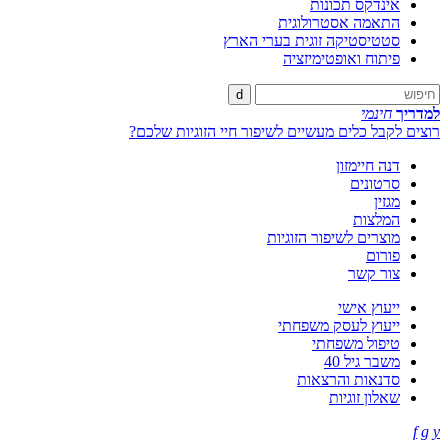
אינדקס תכונות
התאמה אסטרולוגית
סטטיסטיקה זוגית בערי הארץ
פיתוח ואופטימיזציה
d
למדריך
חינמי
רוצים לקבל כלים מעשיים לשיפור חיי הזוגיות שלכם?
דנה חיימזון
סרטונים
מגזין
המלצות
מוצרים לשיפור הזוגיות
פורום
צור קשר
ייעוץ אישי
ייעוץ לעסק משפחתי
טיפול משפחתי
משבר גיל 40
סדנאות והרצאות
שאלון זוגיות
f
g
y