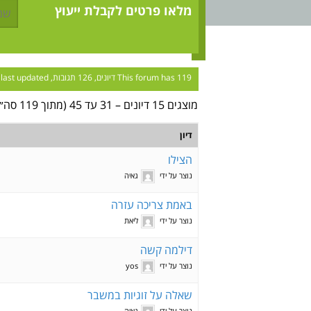
מלאו פרטים לקבלת ייעוץ
This forum has 119 דיונים, 126 תגובות, and was last updated
מוצגים 15 דיונים – 31 עד 45 (מתוך 119 סה״כ)
דיון
הצילו
נוצר על ידי
גאיה
באמת צריכה עזרה
נוצר על ידי
ליאת
דילמה קשה
נוצר על ידי
yos
שאלה על זוגיות במשבר
נוצר על ידי
גאיה